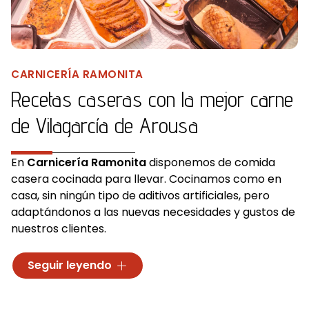
CARNICERÍA RAMONITA
Recetas caseras con la mejor carne
de Vilagarcía de Arousa
En
Carnicería Ramonita
disponemos de comida
casera cocinada para llevar. Cocinamos como en
casa, sin ningún tipo de aditivos artificiales, pero
adaptándonos a las nuevas necesidades y gustos de
nuestros clientes.
Envasamos todos los platos para su perfecta
Seguir leyendo
conservación y para ofrecer la máxima comodidad
a nuestros clientes. Para ello, utilizamos envases
aptos para microondas para que, cuando llegues a