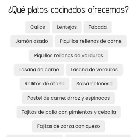
¿Qué platos cocinados ofrecemos?
casa, solo tengas que calentar. También son ideales
para su transporte o congelación. En nuestra
carnicería de Vilagarcía de Arousa, cocinamos cada
Callos
Lentejas
Fabada
día para ofrecerte una deliciosa variedad de platos
para calentar y listo.
Jamón asado
Piquillos rellenos de carne
Piquillos rellenos de verduras
Lasaña de carne
Lasaña de verduras
Rollitos de otoño
Salsa boloñesa
Pastel de carne, arroz y espinacas
Fajitas de pollo con pimientos y cebolla
Fajitas de zorza con queso